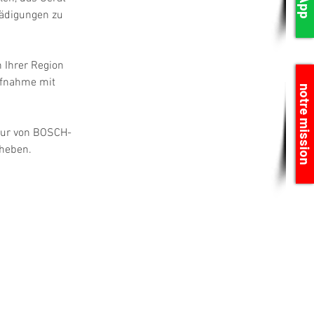
hädigungen zu 
 Ihrer Region 
ufnahme mit 
notre mission
atur von BOSCH-
eheben.