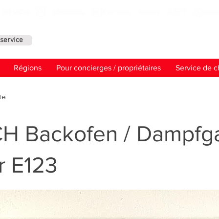
service
Contact
Régions
Pour concierges / propriétaires
Service de c
te
H Backofen / Dampfga
r E123