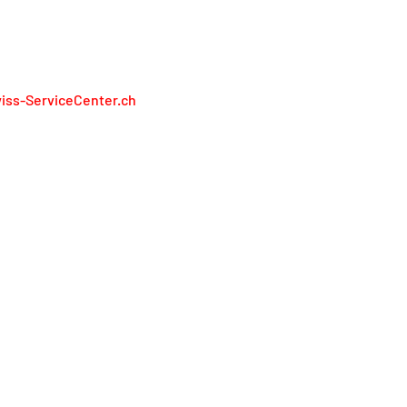
RÉSENTONS PAS LES FABRICANTS
iss-ServiceCenter.ch
iss Service Center AG
lienweg 13
13 Holderbank
l. 0848 848 811
service@swiss-servicecenter.ch
primer
litique de confidentialité
nditions