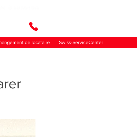
ez-nous
hangement de locataire
Swiss-ServiceCenter
rer