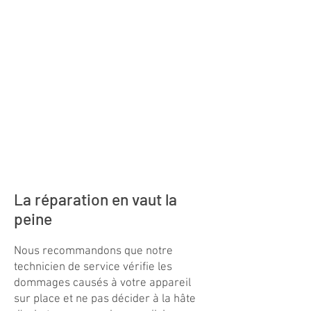
sur place rapidement!
Réserver une commande
de service en ligne
24/7 / rapide et facile
Rapport d'erreur au
centre de service suisse
directement en ligne
La réparation en vaut la
peine
Nous recommandons que notre
technicien de service vérifie les
dommages causés à votre appareil
sur place
et ne pas décider à la hâte