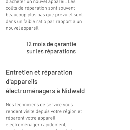
d'acheter un nouvel appareil. Les
coûts de réparation sont souvent
beaucoup plus bas que prévu et sont
dans un faible ratio par rapport à un
nouvel appareil.
12 mois de garantie
sur les réparations
Entretien et réparation
d'appareils
électroménagers à Nidwald
Kundenbewertungen und Erfahrungen zu
Swiss Service Center AG
Nos techniciens de service vous
GUT
%
91
rendent visite depuis votre région et
réparent votre appareil
Empfehlungen auf
ProvenExpert.com
5,00
/
4,40
électroménager rapidement,