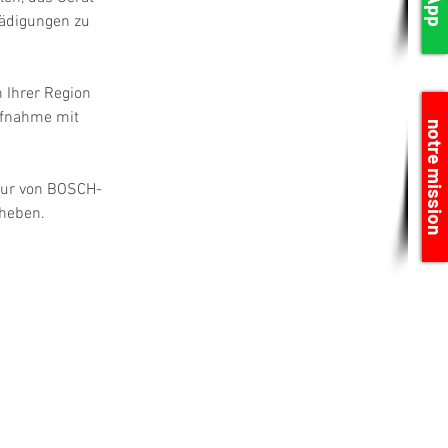
hädigungen zu 
 Ihrer Region 
ufnahme mit 
notre mission
atur von BOSCH-
eheben.