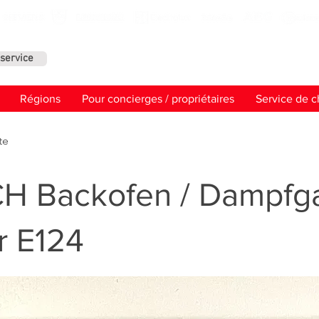
service
Contact
Régions
Pour concierges / propriétaires
Service de c
te
H Backofen / Dampfga
r E124