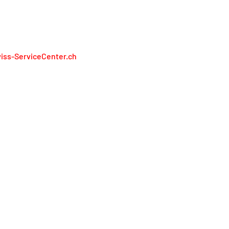
RÉSENTONS PAS LES FABRICANTS
iss-ServiceCenter.ch
iss Service Center AG
lienweg 13
13 Holderbank
l. 0848 848 811
service@swiss-servicecenter.ch
primer
litique de confidentialité
nditions