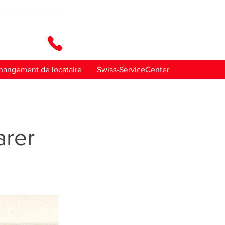
ez-nous
hangement de locataire
Swiss-ServiceCenter
rer