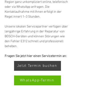
Region ganz unkompliziert online, telefonisch 
oder via WhatsApp anfragen. Die 
Kontaktaufnahme mit Ihnen erfolgt in der 
Regel innert 1–3 Stunden.
Unsere lokalen Servicepartner verfügen über 
langjährige Erfahrung in der Reparatur von 
BOSCH-Geräten und können Störungen wie 
den Fehler E312 schnell und professionell 
beheben.
Fragen Sie jetzt hier einen Servicetermin an:
Jetzt Termin buchen
WhatsApp-Termin
Kundenbewertungen und Erfahrungen zu
Swiss Service Center AG
SERVICE TOUTES MARQUES SWISS-SERVICECENTER.CH
REMARQUE : NOUS TRAVAILLONS INDÉPENDAMMENT ET