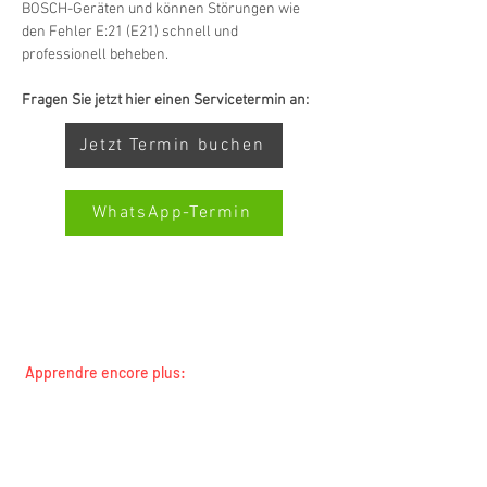
BOSCH-Geräten und können Störungen wie 
den Fehler E:21 (E21) schnell und 
professionell beheben.
Fragen Sie jetzt hier einen Servicetermin an:
Jetzt Termin buchen
WhatsApp-Termin
SERVICE TOUTES MARQUES SWISS-SERVICECENTER.CH
REMARQUE : NOUS TRAVAILLONS INDÉPENDAMMENT ET
Kundenbewertungen und Erfahrungen zu
NE REPRÉSENTONS PAS LES FABRICANTS
Swiss Service Center AG
Apprendre encore plus:
GUT
%
91
Toutes les marques
Empfehlungen auf
Toutes les régions
ProvenExpert.com
5,00
/
4,40
concierges et propriétaires
Service de changement de locataire
À propos de nous