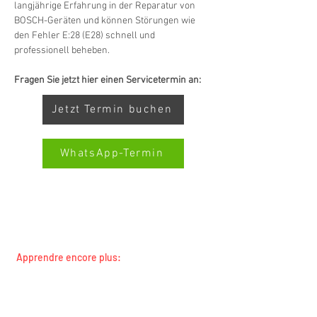
langjährige Erfahrung in der Reparatur von 
BOSCH-Geräten und können Störungen wie 
den Fehler E:28 (E28) schnell und 
professionell beheben.
Fragen Sie jetzt hier einen Servicetermin an:
Jetzt Termin buchen
WhatsApp-Termin
SERVICE TOUTES MARQUES SWISS-SERVICECENTER.CH
REMARQUE : NOUS TRAVAILLONS INDÉPENDAMMENT ET
Kundenbewertungen und Erfahrungen zu
Swiss Service Center AG
NE REPRÉSENTONS PAS LES FABRICANTS
Apprendre encore plus:
GUT
%
91
Toutes les marques
Empfehlungen auf
Toutes les régions
ProvenExpert.com
5,00
/
4,40
concierges et propriétaires
Service de changement de locataire