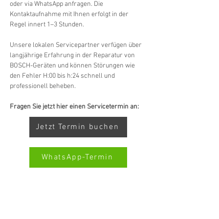
oder via WhatsApp anfragen. Die 
Kontaktaufnahme mit Ihnen erfolgt in der 
Regel innert 1–3 Stunden.
Unsere lokalen Servicepartner verfügen über 
langjährige Erfahrung in der Reparatur von 
BOSCH-Geräten und können Störungen wie 
den Fehler H:00 bis h:24 schnell und 
professionell beheben.
Fragen Sie jetzt hier einen Servicetermin an:
Jetzt Termin buchen
WhatsApp-Termin
Kundenbewertungen und Erfahrungen zu
SERVICE TOUTES MARQUES SWISS-SERVICECENTER.CH
Swiss Service Center AG
REMARQUE : NOUS TRAVAILLONS INDÉPENDAMMENT ET
NE REPRÉSENTONS PAS LES FABRICANTS
GUT