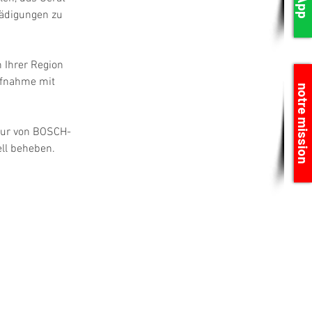
hädigungen zu 
 Ihrer Region 
ufnahme mit 
notre mission
atur von BOSCH-
ll beheben.