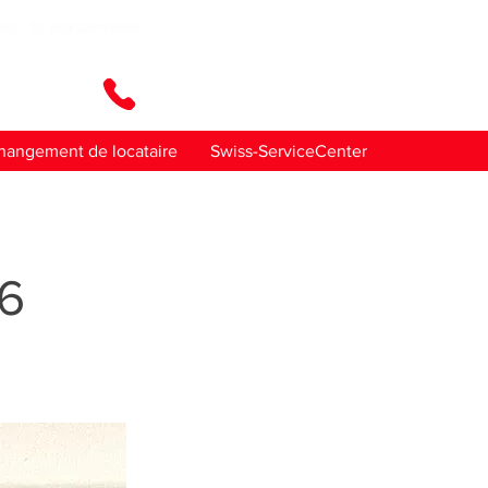
ez-nous
hangement de locataire
Swiss-ServiceCenter
36