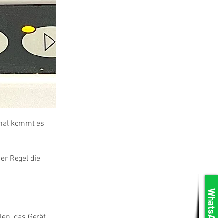
hmal kommt es 
der Regel die 
WhatsApp
en, das Gerät 