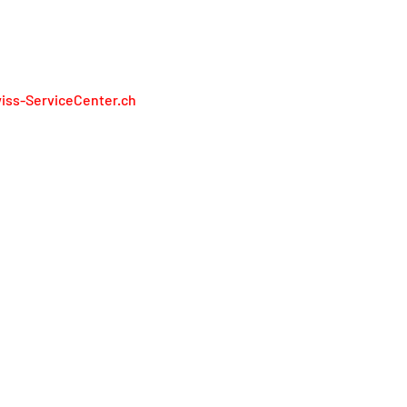
RÉSENTONS PAS LES FABRICANTS
iss-ServiceCenter.ch
iss Service Center AG
lienweg 13
13 Holderbank
l. 0848 848 811
service@swiss-servicecenter.ch
primer
litique de confidentialité
nditions