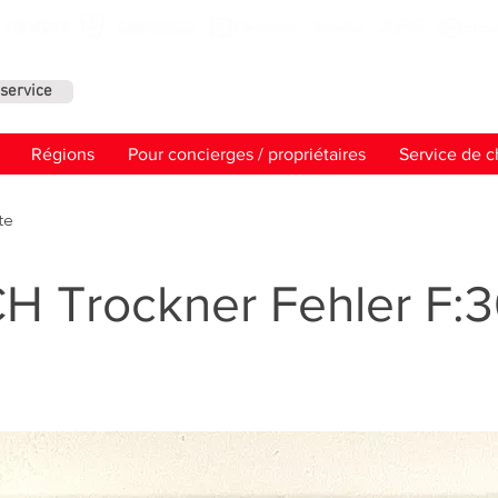
service
Contact
Régions
Pour concierges / propriétaires
Service de c
te
 Trockner Fehler F: