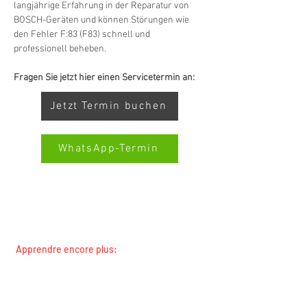
langjährige Erfahrung in der Reparatur von 
BOSCH-Geräten und können Störungen wie 
den Fehler F:83 (F83) schnell und 
professionell beheben.
Fragen Sie jetzt hier einen Servicetermin an:
Jetzt Termin buchen
WhatsApp-Termin
SERVICE TOUTES MARQUES SWISS-SERVICECENTER.CH
REMARQUE : NOUS TRAVAILLONS INDÉPENDAMMENT ET
Kundenbewertungen und Erfahrungen zu
Swiss Service Center AG
NE REPRÉSENTONS PAS LES FABRICANTS
Apprendre encore plus:
GUT
%
91
Toutes les marques
Empfehlungen auf
Toutes les régions
ProvenExpert.com
5,00
/
4,40
concierges et propriétaires
Service de changement de locataire