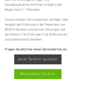
Kontaktaufnahme mit Ihnen erfolgt in der 
Regel innert 1–3 Stunden.
Unsere lokalen Servicepartner verfügen über 
langjährige Erfahrung in der Reparatur von 
BOSCH-Geräten und können Störungen wie 
den Fehler F:26 (F26) oder E:26 (E26) schnell 
und professionell beheben.
Fragen Sie jetzt hier einen Servicetermin an:
Jetzt Termin buchen
WhatsApp-Termin
Kundenbewertungen und Erfahrungen zu
SERVICE TOUTES MARQUES SWISS-SERVICECENTER.CH
Swiss Service Center AG
REMARQUE : NOUS TRAVAILLONS INDÉPENDAMMENT ET
NE REPRÉSENTONS PAS LES FABRICANTS
GUT
%
91