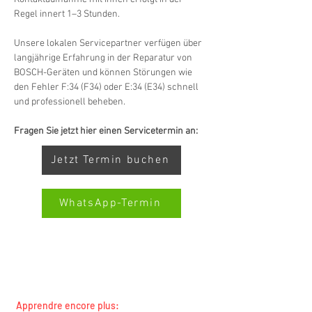
Regel innert 1–3 Stunden.
Unsere lokalen Servicepartner verfügen über 
langjährige Erfahrung in der Reparatur von 
BOSCH-Geräten und können Störungen wie 
den Fehler F:34 (F34) oder E:34 (E34) schnell 
und professionell beheben.
Fragen Sie jetzt hier einen Servicetermin an:
Jetzt Termin buchen
WhatsApp-Termin
Kundenbewertungen und Erfahrungen zu
SERVICE TOUTES MARQUES SWISS-SERVICECENTER.CH
Swiss Service Center AG
REMARQUE : NOUS TRAVAILLONS INDÉPENDAMMENT ET
NE REPRÉSENTONS PAS LES FABRICANTS
GUT
%
91
Apprendre encore plus: