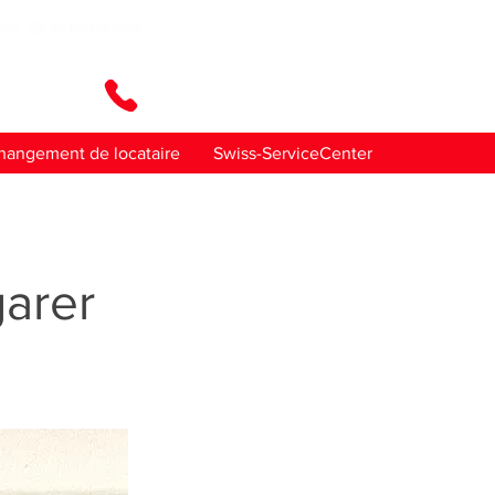
ez-nous
hangement de locataire
Swiss-ServiceCenter
arer