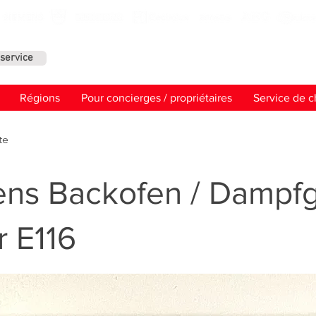
service
Contact
Régions
Pour concierges / propriétaires
Service de c
te
ns Backofen / Dampfg
r E116