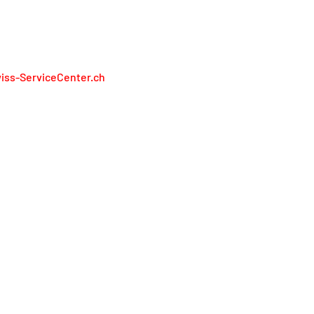
RÉSENTONS PAS LES FABRICANTS
iss-ServiceCenter.ch
iss Service Center AG
lienweg 13
13 Holderbank
l. 0848 848 811
service@swiss-servicecenter.ch
primer
litique de confidentialité
nditions