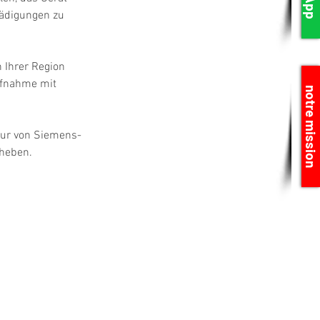
hädigungen zu 
 Ihrer Region 
ufnahme mit 
notre mission
tur von Siemens-
eheben.