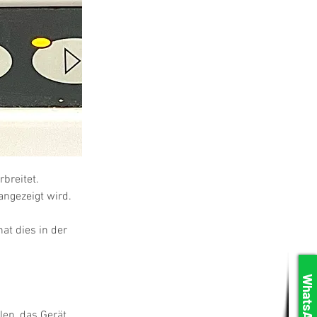
breitet. 
ngezeigt wird.
at dies in der 
WhatsApp
en, das Gerät 