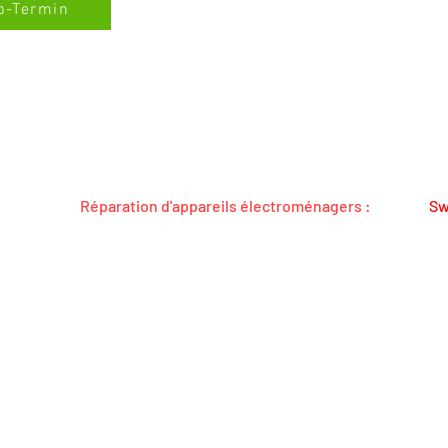
p-Termin
ICECENTER.CH REMARQUE : NOUS TRAVAILLONS INDÉPENDAMMENT ET NE REP
Réparation d'appareils électroménagers :
Sw
Grâce à des centres de réparation et de
Sw
service régionaux toujours proches de chez
Li
vous :
51
ataire
Trouver un centre de réparation
Té
Commande de réparation en ligne
E
Chat du service WhatsApp
Contacter la hotline
Codes d'erreur
Trouver des pièces détachées
Formulaire pour les administrations