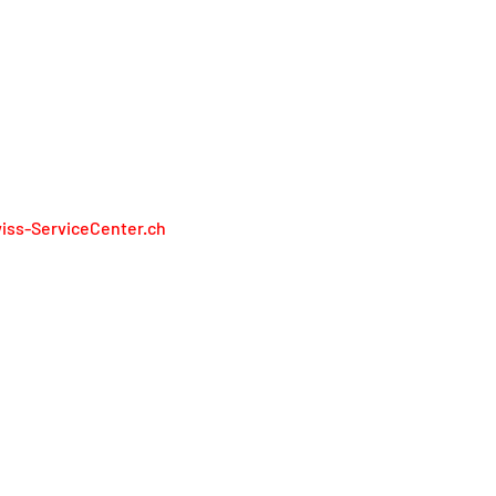
RÉSENTONS PAS LES FABRICANTS
iss-ServiceCenter.ch
iss Service Center AG
lienweg 13
13 Holderbank
l. 0848 848 811
service@swiss-servicecenter.ch