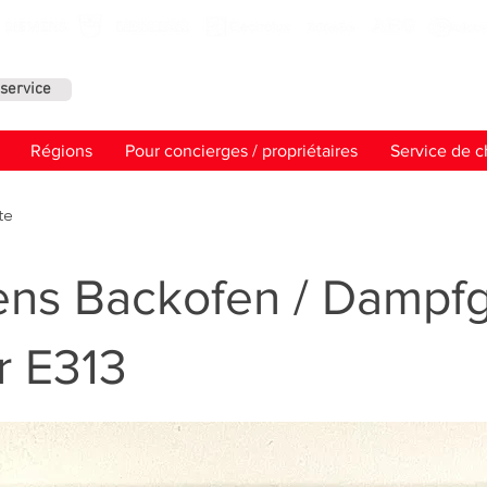
service
Contact
Régions
Pour concierges / propriétaires
Service de c
te
ns Backofen / Dampfg
r E313