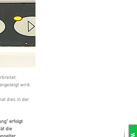
breitet. 
ngezeigt wird.
at dies in der 
ng" erfolgt 
ät die 
oppelter 