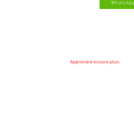
WhatsAp
SERVICE TOUTES MARQUES SWISS-SERV
Apprendre encore plus:
Toutes les marques
Toutes les régions
concierges et propriétaires
Kundenbewertungen und Erfahrungen zu
Swiss Service Center AG
Service de changement de loc
À propos de nous
%
91
GUT
Empfehlungen auf
ProvenExpert.com
5,00
/
4,40
57
281