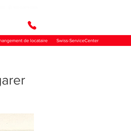
ez-nous
hangement de locataire
Swiss-ServiceCenter
arer