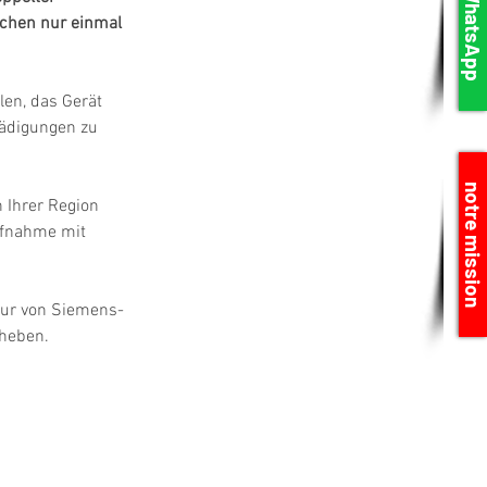
WhatsApp
chen nur einmal 
en, das Gerät 
hädigungen zu 
notre mission
 Ihrer Region 
ufnahme mit 
tur von Siemens-
eheben.