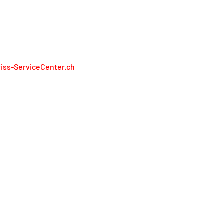
RÉSENTONS PAS LES FABRICANTS
iss-ServiceCenter.ch
iss Service Center AG
lienweg 13
13 Holderbank
l. 0848 848 811
service@swiss-servicecenter.ch
primer
litique de confidentialité
nditions