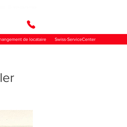
ez-nous
hangement de locataire
Swiss-ServiceCenter
ler