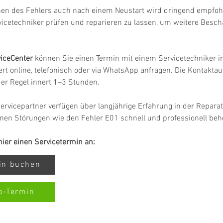
hen des Fehlers auch nach einem Neustart wird dringend empfohl
vicetechniker prüfen und reparieren zu lassen, um weitere Besc
iceCenter
 können Sie einen Termin mit einem Servicetechniker in
rt online, telefonisch oder via WhatsApp anfragen. Die Kontakta
 der Regel innert 1–3 Stunden.
ervicepartner verfügen über langjährige Erfahrung in der Repara
nen Störungen wie den Fehler E01 schnell und professionell beh
 hier einen Servicetermin an:
min buchen
p-Termin