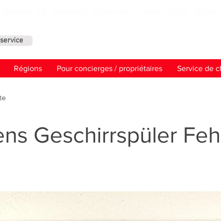
service
Contact
Régions
Pour concierges / propriétaires
Service de c
te
ns Geschirrspüler Feh