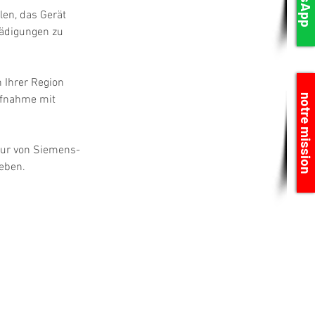
en, das Gerät 
hädigungen zu 
 Ihrer Region 
notre mission
ufnahme mit 
tur von Siemens-
eben.