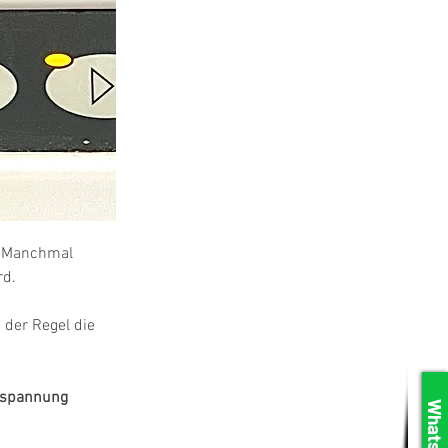
. Manchmal 
rd.
 der Regel die 
rspannung 
WhatsApp