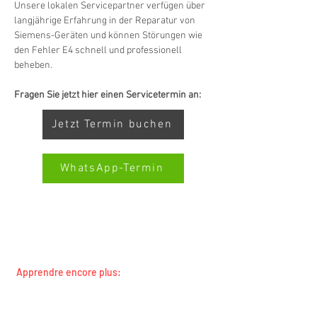
Unsere lokalen Servicepartner verfügen über 
langjährige Erfahrung in der Reparatur von 
Siemens-Geräten und können Störungen wie 
den Fehler E4 schnell und professionell 
beheben.
Fragen Sie jetzt hier einen Servicetermin an:
Jetzt Termin buchen
WhatsApp-Termin
SERVICE TOUTES MARQUES SWISS-SERVICECENTER.CH
Kundenbewertungen und Erfahrungen zu
REMARQUE : NOUS TRAVAILLONS INDÉPENDAMMENT ET
Swiss Service Center AG
NE REPRÉSENTONS PAS LES FABRICANTS
GUT
Apprendre encore plus:
%
91
Toutes les marques
Empfehlungen auf
Toutes les régions
ProvenExpert.com
5,00
/
4,40
concierges et propriétaires