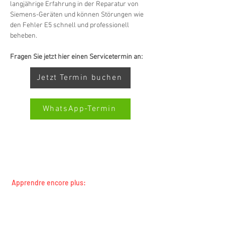
langjährige Erfahrung in der Reparatur von 
Siemens-Geräten und können Störungen wie 
den Fehler E5 schnell und professionell 
beheben.
Fragen Sie jetzt hier einen Servicetermin an:
Jetzt Termin buchen
WhatsApp-Termin
SERVICE TOUTES MARQUES SWISS-SERVICECENTER.CH
REMARQUE : NOUS TRAVAILLONS INDÉPENDAMMENT ET
Kundenbewertungen und Erfahrungen zu
Swiss Service Center AG
NE REPRÉSENTONS PAS LES FABRICANTS
Apprendre encore plus:
GUT
%
91
Toutes les marques
Empfehlungen auf
Toutes les régions
ProvenExpert.com
5,00
/
4,40
concierges et propriétaires
Service de changement de locataire