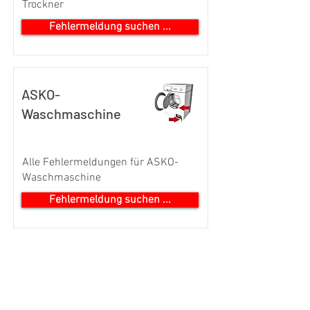
Trockner
Fehlermeldung suchen ...
ASKO-
Waschmaschine
Alle Fehlermeldungen für ASKO-
Kundenbewertungen und Erfahrungen zu
Waschmaschine
Swiss Service Center AG
Fehlermeldung suchen ...
GUT
%
91
Empfehlungen auf
ProvenExpert.com
5,00
/
4,40
SERVICE TOUTES MARQUES SWISS-SERVICECENTER.CH
281
57
REMARQUE : NOUS TRAVAILLONS INDÉPENDAMMENT ET
NE REPRÉSENTONS PAS LES FABRICANTS
Bewertungen auf
8
Bewertungen von
ProvenExpert.com
anderen Quellen