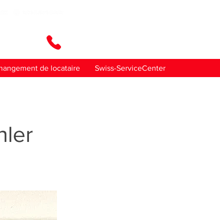
ez-nous
hangement de locataire
Swiss-ServiceCenter
ler