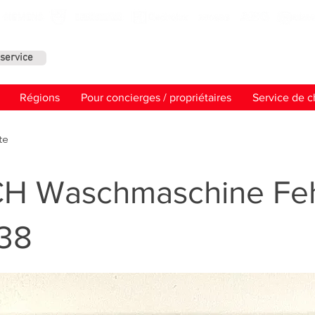
service
Contact
Régions
Pour concierges / propriétaires
Service de c
te
H Waschmaschine Feh
 38