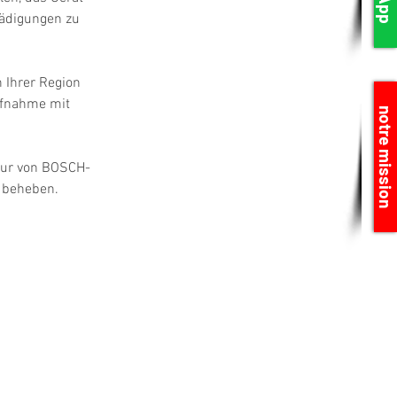
hädigungen zu 
 Ihrer Region 
ufnahme mit 
notre mission
atur von BOSCH-
l beheben.