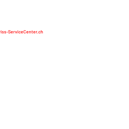
RÉSENTONS PAS LES FABRICANTS
iss-ServiceCenter.ch
iss Service Center AG
lienweg 13
13 Holderbank
l. 0848 848 811
service@swiss-servicecenter.ch
primer
litique de confidentialité
nditions