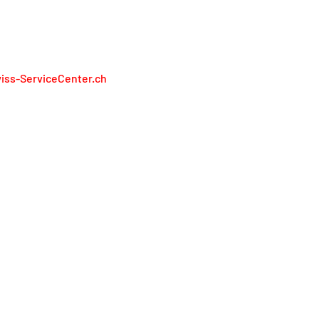
RÉSENTONS PAS LES FABRICANTS
iss-ServiceCenter.ch
iss Service Center AG
lienweg 13
13 Holderbank
l. 0848 848 811
service@swiss-servicecenter.ch
primer
litique de confidentialité
nditions