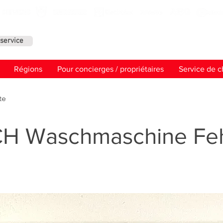
service
Contact
Régions
Pour concierges / propriétaires
Service de c
te
H Waschmaschine Feh