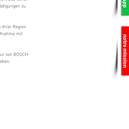
hädigungen zu 
 Ihrer Region 
ufnahme mit 
notre mission
atur von BOSCH-
eben.