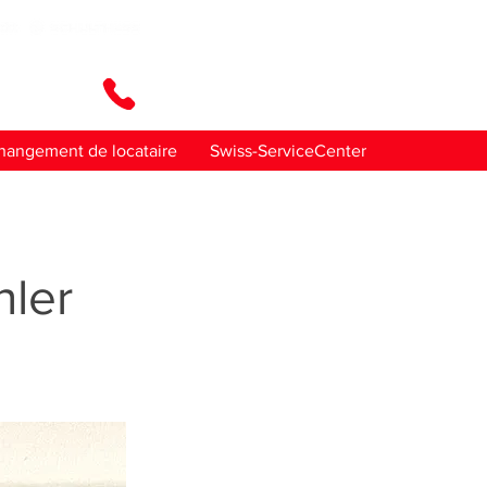
ez-nous
hangement de locataire
Swiss-ServiceCenter
ler