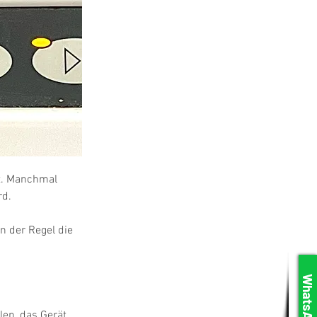
t. Manchmal 
rd.
n der Regel die 
WhatsApp
en, das Gerät 