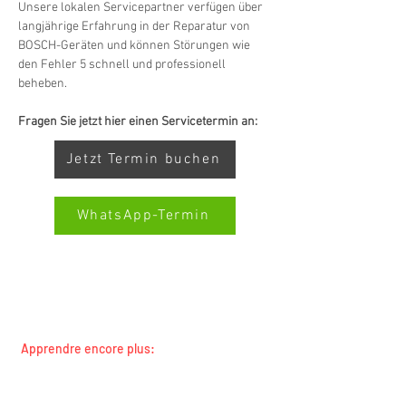
Unsere lokalen Servicepartner verfügen über 
langjährige Erfahrung in der Reparatur von 
BOSCH-Geräten und können Störungen wie 
den Fehler 5 schnell und professionell 
beheben.
Fragen Sie jetzt hier einen Servicetermin an:
Jetzt Termin buchen
WhatsApp-Termin
SERVICE TOUTES MARQUES SWISS-SERVICECENTER.CH
Kundenbewertungen und Erfahrungen zu
REMARQUE : NOUS TRAVAILLONS INDÉPENDAMMENT ET
Swiss Service Center AG
NE REPRÉSENTONS PAS LES FABRICANTS
GUT
Apprendre encore plus:
%
91
Toutes les marques
Empfehlungen auf
Toutes les régions
ProvenExpert.com
5,00
/
4,40
concierges et propriétaires