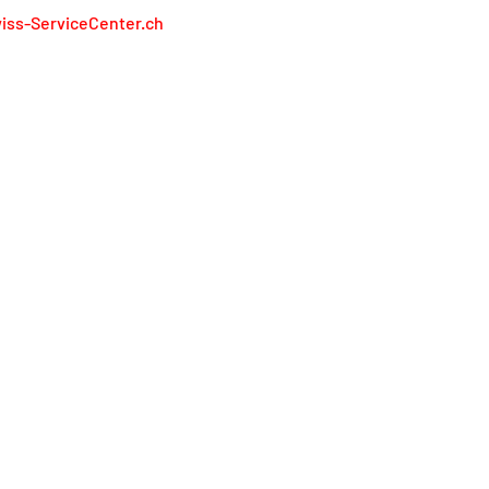
iss-ServiceCenter.ch
iss Service Center AG
lienweg 13
13 Holderbank
l. 0848 848 811
service@swiss-servicecenter.ch
primer
litique de confidentialité
nditions