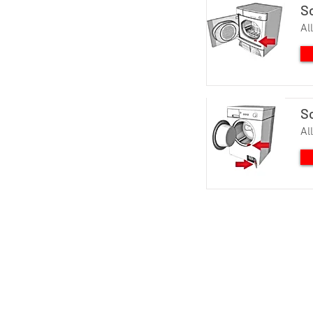
S
Al
S
Al
SERVICE TOUTES MARQUES SWISS-SERV